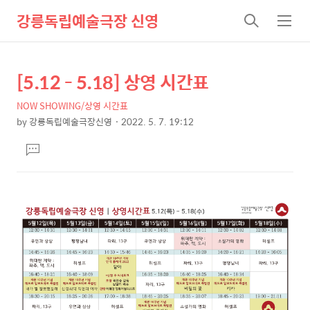
강릉독립예술극장 신영
검
메
색
뉴
[5.12 - 5.18] 상영 시간표
상
본
문
세
NOW SHOWING/상영 시간표
제
컨
by
강릉독립예술극장신영
2022. 5. 7. 19:12
목
본
텐
댓
문
츠
글
달
기