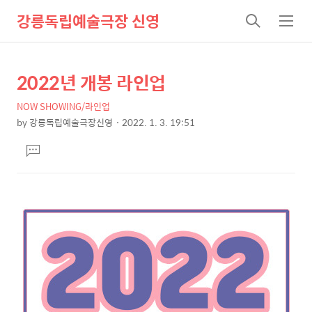
강릉독립예술극장 신영
검
메
색
뉴
2022년 개봉 라인업
상
본
문
세
NOW SHOWING/라인업
제
컨
by
강릉독립예술극장신영
2022. 1. 3. 19:51
목
본
텐
댓
문
츠
글
달
기