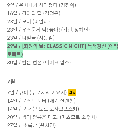
9일 / 윤시내가 사라졌다 (김진화)
16일 / 경아의 딸 (김정은)
23일 / 모어 (이일하)
23일 / 우스운게 딱! 좋아! (김현, 정혜연)
23일 / 니얼굴 (서동일)
29일 /
[회원의 날: CLASSIC NIGHT] 녹색광선 (에릭
로메르)
30일 / 컴온 컴온 (마이크 밀스)
7월
7일 / 큐어 (구로사와 기요시)
4k
14일 / 로스트 도터 (매기 질렌할)
14일 / 군다 (빅토르 코사코프스키)
20일 / 썸머 필름을 타고! (마츠모토 소우시)
27일 / 초록밤 (윤서진)