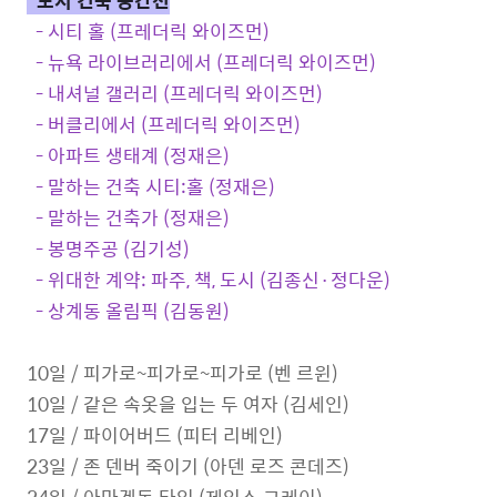
*도시 건축 공간전
- 시티 홀 (프레더릭 와이즈먼)
- 뉴욕 라이브러리에서
(프레더릭 와이즈먼)
- 내셔널 갤러리
(프레더릭 와이즈먼)
- 버클리에서
(프레더릭 와이즈먼)
- 아파트 생태계 (정재은)
- 말하는 건축 시티:홀
(정재은)
- 말하는 건축가
(정재은)
- 봉명주공 (김기성)
- 위대한 계약: 파주, 책, 도시 (김종신·정다운)
- 상계동 올림픽 (김동원)
10일 / 피가로~피가로~피가로 (벤 르윈)
10일 / 같은 속옷을 입는 두 여자 (김세인)
17일 / 파이어버드 (피터 리베인)
23일 / 존 덴버 죽이기 (아덴 로즈 콘데즈)