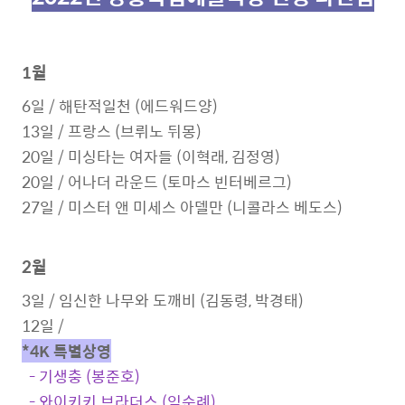
1월
6일 / 해탄적일천 (에드워드양)
13일 / 프랑스 (브뤼노 뒤몽)
20일 / 미싱타는 여자들 (이혁래, 김정영)
20일 / 어나더 라운드 (토마스 빈터베르그)
27일 / 미스터 앤 미세스 아델만 (니콜라스 베도스)
2월
3일 / 임신한 나무와 도깨비 (김동령, 박경태)
12일
/
*4K 특별상영
- 기생충 (봉준호)
- 와이키키 브라더스 (임순례)