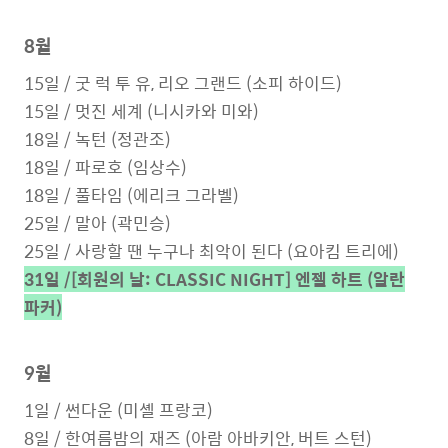
8월
15일 / 굿 럭 투 유, 리오 그랜드 (소피 하이드)
1
5
일 / 멋진 세계 (니시카와 미와)
18일 / 녹턴 (정관조)
18일 / 파로호 (임상수)
18일 / 풀타임 (에리크 그라벨)
25일 / 말아 (곽민승)
25일 / 사랑할 땐 누구나 최악이 된다 (요아킴 트리에)
31일 /[회원의 날: CLASSIC NIGHT] 엔젤 하트 (알란
파커)
9월
1일 / 썬다운 (미셸 프랑코)
8일 / 한여름밤의 재즈 (아람 아바키안, 버트 스턴)