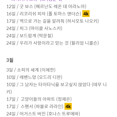
12일
/
굿 보스 (페르난도 레온 데 아라노아)
16일
/
리코리쉬 피자 (폴 토마스 앤더슨)
4k
17일
/
역으로 가는 길을 알려줘 (하시모토 나오키)
24일
/
피그 (마이클 사노스키)
2
4
일 / 보드랍게 (박문칠)
2
4
일 /
우리가 사랑이라고 믿는 것 (윌리엄 니콜슨)
3월
3일 /
소피의 세계 (이제한)
10일 / 레벤느망 (오드리 디완)
10일 / 그 남자는 타이타닉을 보고싶지 않았다 (테무 니
키)
17일 / 고양이들의 아파트 (정재은)
17일 /
스펜서 (파블로 라라인)
4k
24일 / 어거스트 버진 (호나스 트루에바)