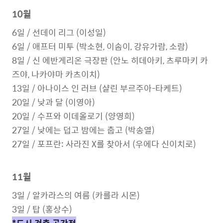
10월
6일 / 선데이 리그 (이성일)
6일 / 애프터 미투 (박소현, 이솜이, 강유가람, 소람)
8일 / 신 에반게리온 극장판 (안노 히데아키, 츠루마키 카
즈야, 나카야마 카츠이치)
13일 / 아나이스 인 러브 (샬린 부르주아-타케트)
20일 / 낮과 달 (이영아)
20일 / 수프와 이데올로기 (양영희)
27일 / 낮에는 덥고 밤에는 춥고 (박송열)
27일 / 포프란: 사라진 X를 찾아서 (우에다 신이치로)
11월
3일 / 알카라스의 여름 (카를라 시몬)
3일 / 탑 (홍상수)