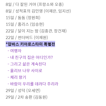
8일 /
다 잘된 거야 (프랑소와 오종)
8일 /
성적표의 김민영 (이재은, 임지선)
15일 / 둠둠 (정원희)
15일 / 홈리스 (임승현)
22일 / 달이 지는 밤 (김종관, 장건재)
22일 / 썬더버드 (이재원)
*압바스 키아로스타미 특별전
- 여행자
- 내 친구의 집은 어디인가?
- 그리고 삶은 계속된다
- 올리브 나무 사이로
- 체리 향기
- 바람이 우리를 데려다 주리라
29일 / 성덕 (오세연)
29일 / 2차 송환 (김동원)