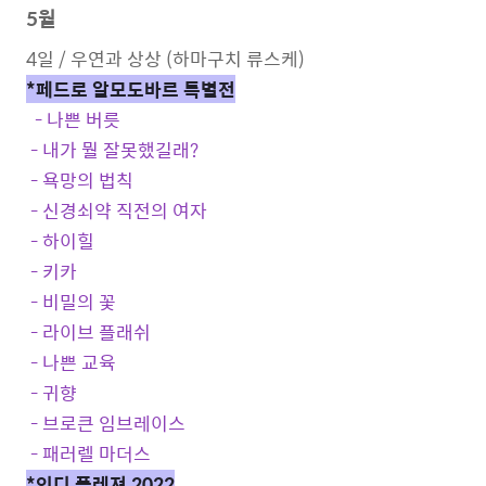
5월
4일 / 우연과 상상 (하마구치 류스케)
*페드로 알모도바르 특별전
- 나쁜 버릇
- 내가 뭘 잘못했길래?
- 욕망의 법칙
- 신경쇠약 직전의 여자
- 하이힐
- 키카
- 비밀의 꽃
- 라이브 플래쉬
- 나쁜 교육
- 귀향
- 브로큰 임브레이스
- 패러렐 마더스
*인디 플레져 2022