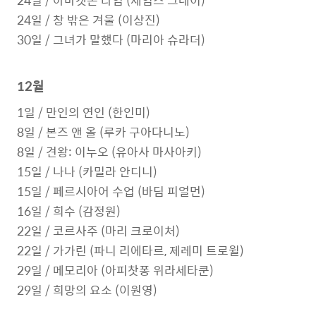
24일 / 아마겟돈 타임 (제임스 그레이)
24일 / 창 밖은 겨울 (이상진)
30일 / 그녀가 말했다 (마리아 슈라더)
12월
1일 / 만인의 연인 (한인미)
8일 / 본즈 앤 올 (루카 구아다니노)
8일 / 견왕: 이누오 (유아사 마사아키)
15일 / 나나 (카밀라 안디니)
15일 / 페르시아어 수업 (바딤 피얼먼)
16일 / 희수 (감정원)
22일 / 코르사주 (마리 크로이처)
22일 / 가가린 (파니 리에타르, 제레미 트로윌)
29일 / 메모리아 (아피찻퐁 위라세타쿤)
29일 / 희망의 요소 (이원영)