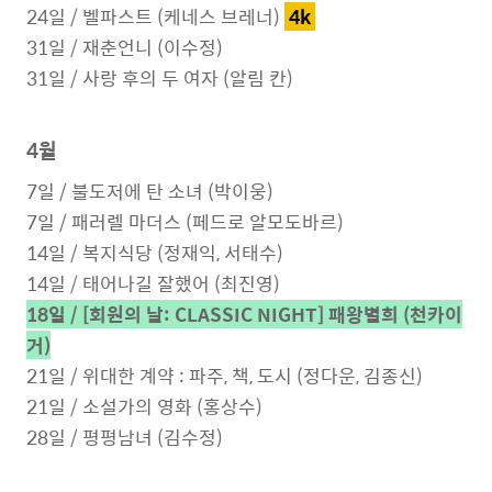
24일 /
벨파스트 (케네스 브레너)
4k
31일 / 재춘언니 (이수정)
31일 /
사랑 후의 두 여자 (알림 칸)
4월
7일 /
불도저에 탄 소녀 (박이웅)
7일 / 패러렐 마더스 (페드로 알모도바르)
14일 / 복지식당 (정재익, 서태수)
14일 / 태어나길 잘했어 (최진영)
18일 / [회원의 날: CLASSIC NIGHT] 패왕별희 (천카이
거)
21일 / 위대한 계약 : 파주, 책, 도시 (정다운, 김종신)
21일 / 소설가의 영화 (홍상수)
28일 / 평평남녀 (김수정)