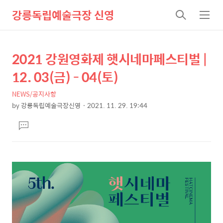
강릉독립예술극장 신영
검
메
색
뉴
2021 강원영화제 햇시네마페스티벌 |
상
본
문
세
12. 03(금) - 04(토)
제
컨
목
NEWS/공지사항
텐
by
강릉독립예술극장신영
2021. 11. 29. 19:44
츠
본
댓
문
글
달
기