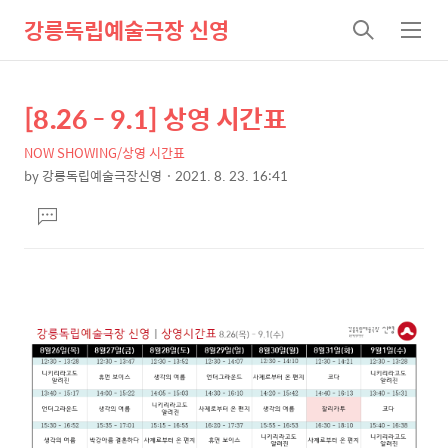
강릉독립예술극장 신영
검
메
색
뉴
[8.26 - 9.1] 상영 시간표
상
본
문
세
NOW SHOWING/상영 시간표
제
컨
by
강릉독립예술극장신영
2021. 8. 23. 16:41
목
본
텐
댓
문
츠
글
달
기