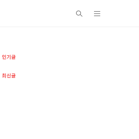
검
메
색
뉴
추
인기글
가
정
최신글
보