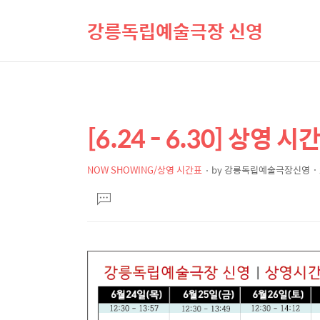
강릉독립예술극장 신영
[6.24 - 6.30] 상영 시
상
본
문
세
제
NOW SHOWING/상영 시간표
by
강릉독립예술극장신영
컨
본
목
텐
댓
문
글
츠
달
기