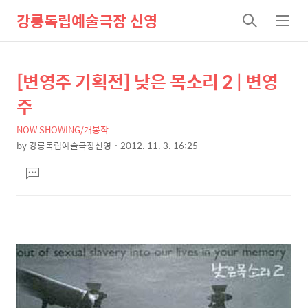
강릉독립예술극장 신영
검
메
색
뉴
[변영주 기획전] 낮은 목소리 2 | 변영
상
본
문
세
주
제
컨
목
NOW SHOWING/개봉작
텐
by
강릉독립예술극장신영
2012. 11. 3. 16:25
츠
본
댓
문
글
달
기