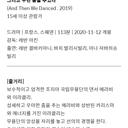
그리고 우린 춤을 추었다
(And Then We Danced , 2019)
15세 이상 관람가
드라마 | 프랑스, 스웨덴 | 113분 | 2020-11-12 개봉
감독: 레반 아킨
출연: 레반 겔바키아니, 바치 발리시빌리, 아나 자바히슈
빌리
[줄거리]
보수적이고 엄격한 조지아 국립무용단의 댄서 메라비
와 이라클리.
섬세하고 우아한 춤을 추는 메라비와 상반된 카리스마
와 에너지를 가진 이라클리는
무용단의 앙상블 자리를 놓고 선의의 경쟁을 한다.