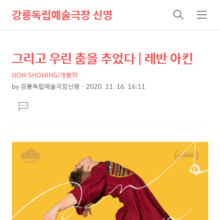
강릉독립예술극장 신영
검
메
색
뉴
그리고 우린 춤을 추었다 | 레반 아킨
상
본
문
세
NOW SHOWING/개봉작
제
컨
by
강릉독립예술극장신영
2020. 11. 16. 16:11
목
본
텐
댓
문
츠
글
달
기