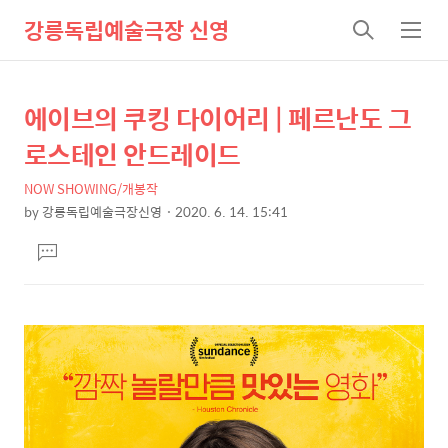
강릉독립예술극장 신영
검
메
색
뉴
에이브의 쿠킹 다이어리 | 페르난도 그
상
본
문
세
로스테인 안드레이드
제
컨
목
NOW SHOWING/개봉작
텐
by
강릉독립예술극장신영
2020. 6. 14. 15:41
츠
본
댓
문
글
달
기