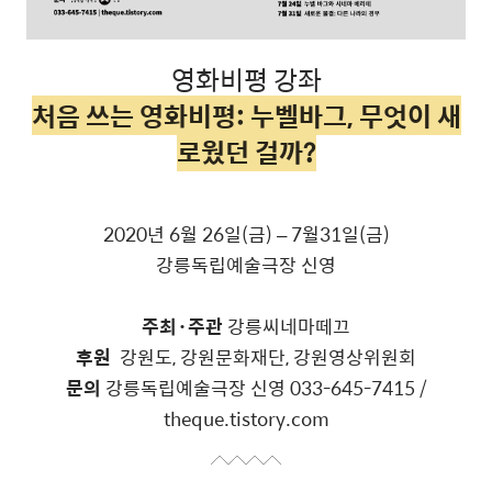
영화비평 강좌
처음 쓰는 영화비평: 누벨바그, 무엇이 새
로웠던 걸까?
2020년 6월 26일(금
) – 7월31일(금)
강릉독립예술극장 신영
주최·주관
강릉씨네마떼끄
후원
강원도,
강원문화재
단,
강원영상위원회
문의
강릉독립예술극장 신영
033-645-7415 /
theque.tistory.com