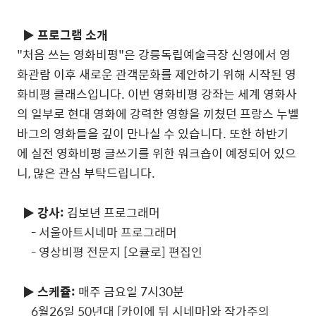
▶
프로그램 소개
"처음 쓰는 영화비평"은 강릉독립예술극장 신영에서 영
화관람 이후 새로운 관객문화를 제안하기 위해 시작된 영
화비평 클래스입니다. 이번 영화비평 강좌는 세계 영화사
의 일부로 현대 영화에 강력한 영향을 끼쳤던 프랑스 누벨
바그의 영화들을 깊이 만나실 수 있습니다. 또한 하반기
에 실전 영화비평 글쓰기를 위한 워크숍이 예정되어 있으
니, 많은 관심 부탁드립니다.
▶ 강사:
김보년 프로그래머
- 서울아트시네마 프로그래머
- 영상비평 전문지 [오큘로] 편집인
▶ 스케쥴:
매주 금요일 7시30분
6월26일 50년대 [카이에 뒤 시네마]와 작가주의