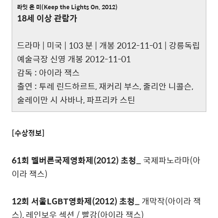
라잇 온 미(Keep the Lights On, 2012)
18세 이상 관람가
드라마 | 미국 | 103 분 | 개봉 2012-11-01 | 강릉독립
예술극장 신영 개봉 2012-11-01
감독 : 아이라 잭스
출연 : 투레 린드하르트, 재커리 부스, 줄리안 니콜슨,
술레이만 시 사바나, 파프리카 스틴
[수상
정보]
61회 멜버른국제영화제(2012) 초청_
국제파노라마(아
이라 잭스)
12회 서울LGBT영화제(2012) 초청_
개막작(아이라 잭
스), 레인보우 섹션 / 빨강(아이라 잭스)