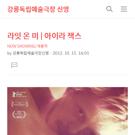
강릉독립예술극장 신영
검
메
색
뉴
라잇 온 미 | 아이라 잭스
상
본
문
세
NOW SHOWING/개봉작
제
컨
by
강릉독립예술극장신영
2012. 10. 15. 16:01
목
본
텐
댓
문
츠
글
달
기