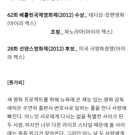
62회 베를린국제영화제(2012) 수상_
테디상-장편영화
(아이라 잭스)
초청_
파노라마(아이라 잭스)
28회 선댄스영화제(2012) 후보_
미국 극영화경쟁(아이
라 잭스)
[줄거리]
새 영화 프로젝트를 위해 뉴욕에 온 재능 있는 영화 감독
에릭은 우연히 출판사 변호사로 일하는 폴을 만나 사랑에
빠진다. 어느덧 서로에게 다시는 없을 특별한 사이가 된
두 사람, 하지만 너무 다른 라이프 스타일 때문에 둘 사이
에는 종종 위기가 찾아온다. 그러던 어느 날 두 사람에게