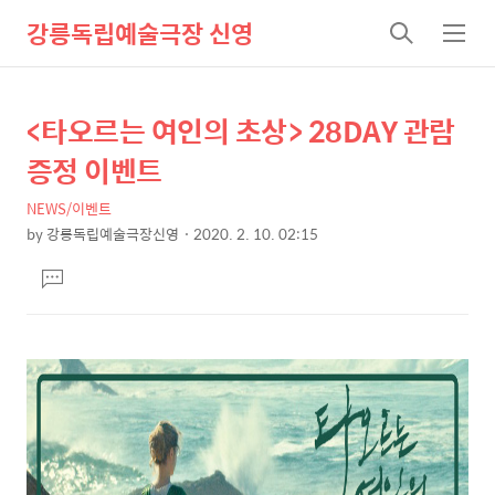
강릉독립예술극장 신영
검
메
색
뉴
<타오르는 여인의 초상> 28DAY 관람
상
본
문
세
증정 이벤트
제
컨
목
NEWS/이벤트
텐
by
강릉독립예술극장신영
2020. 2. 10. 02:15
츠
본
댓
문
글
달
기