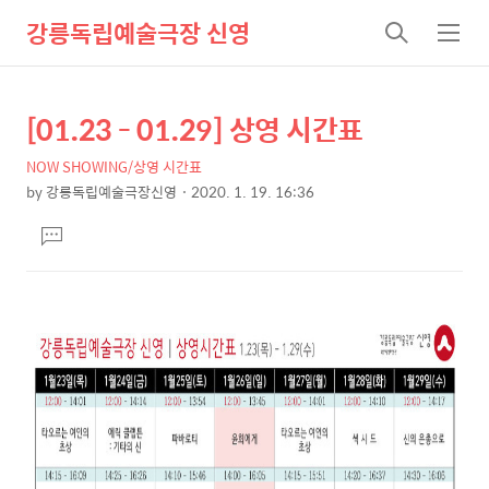
강릉독립예술극장 신영
검
메
색
뉴
[01.23 - 01.29] 상영 시간표
상
본
문
세
NOW SHOWING/상영 시간표
제
컨
by
강릉독립예술극장신영
2020. 1. 19. 16:36
목
본
텐
댓
문
츠
글
달
기