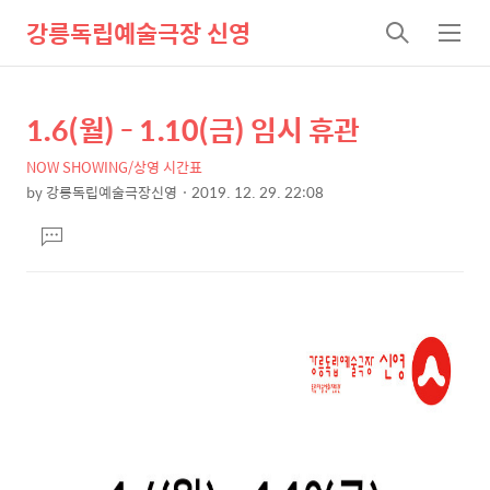
강릉독립예술극장 신영
검
메
색
뉴
1.6(월) - 1.10(금) 임시 휴관
상
본
문
세
NOW SHOWING/상영 시간표
제
컨
by
강릉독립예술극장신영
2019. 12. 29. 22:08
목
본
텐
댓
문
츠
글
달
기