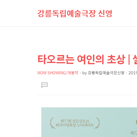
강릉독립예술극장 신영
타오르는 여인의 초상 |
상
본
문
세
제
NOW SHOWING/개봉작
by
강릉독립예술극장신영
2019
컨
본
목
텐
댓
문
글
츠
달
기