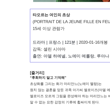
타오르는 여인의 초상
(PORTRAIT DE LA JEUNE FILLE EN FEU, Po
15
세 이상
관람가
드라마
 | 프랑스
 | 121
분
| 2020
-01
-16
개봉
감독: 셀린 시아마
출연: 아델 하에넬, 노에미 메를랑, 루아
[줄거리]
“후회하지 말고 기억해”
초상화를 그리는 화가 마리안느(노에미 멜랑)는
원치 않는 결혼을 앞둔 귀족 아가씨 엘로이즈(아델 에
엘로이즈 모르게 그림을 완성해야 하는 마리안느는 
알 수 없는 묘한 감정의 기류에 휩싸이게 된다.