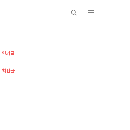
검
메
색
뉴
추
인기글
가
정
최신글
보