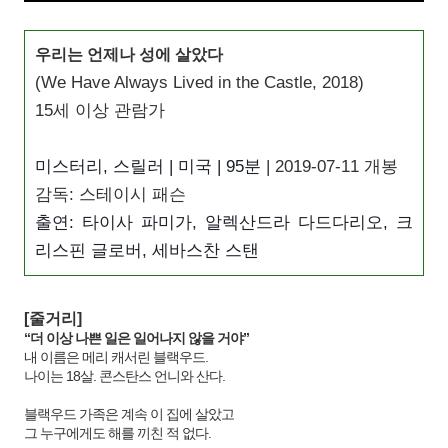
우리는 언제나 성에 살았다
(
We Have Always Lived in the Castle, 2018
)
15세 이상 관람가
미스터리, 스릴러 | 미국
 | 95
분
| 2019-07-11
개봉
감독: 스테이시 패슨
출연: 타이사 파미가, 알렉산드라 다드다리오, 크
리스핀 글로버, 세바스찬 스탠
[줄거리]
“더 이상 나쁜 일은 일어나지 않을 거야”
내 이름은 메리 캐서린 블랙우드.
나이는 18살. 콘스탄스 언니와 산다.
블랙우드 가족은 계속 이 집에 살았고
그 누구에게도 해를 끼친 적 없다.