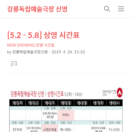
강릉독립예술극장 신영
검
메
색
뉴
[5.2 - 5.8] 상영 시간표
상
본
문
세
NOW SHOWING/상영 시간표
제
컨
by
강릉독립예술극장신영
2019. 4. 26. 21:33
목
본
텐
댓
문
츠
글
달
기