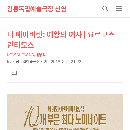
강릉독립예술극장 신영
검
메
색
뉴
더 페이버릿: 여왕의 여자 | 요르고스
상
본
문
세
란티모스
제
컨
목
NOW SHOWING/개봉작
텐
by
강릉독립예술극장신영
2019. 3. 8. 21:22
츠
본
댓
문
글
달
기