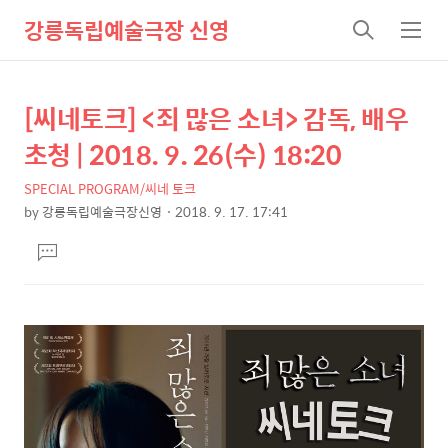
강릉독립예술극장 신영
검
메
색
뉴
[씨네토크] <죄 많은 소녀> 감독, 배우
상
본
문
세
초청 | 2018. 9. 26(수) 18:20
제
컨
목
SPECIAL PROGRAM/씨네 토크
텐
by
강릉독립예술극장신영
2018. 9. 17. 17:41
츠
본
댓
문
글
달
기