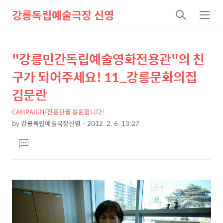
강릉독립예술극장 신영
검
메
색
뉴
"강릉민간독립예술영화전용관"의 친
상
본
문
세
구가 되어주세요! 11_강릉문화의집
제
컨
김문란
목
텐
CAMPAIGN/전용관을 응원합니다!
츠
by
강릉독립예술극장신영
2012. 2. 6. 13:27
본
댓
문
글
달
기