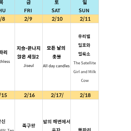
목
금
토
일
HU
FRI
SAT
SUN
/8
2/9
2/10
2/11
우리별
일호와
모든 날의
지슬-끝나지
파리
얼룩소
않은 세월2
촛불
thless
The Satellite
Jiseul
All day candles
Girl and Milk
Cow
/15
2/16
2/17/
2/18
만신
밤의 해변에서
족구왕
혼자
똥파리
IN: Ten