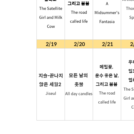
그리고 봄봄
A
The Satellite
Tho
The road
Midsummer's
Girl and Milk
Sp
called life
Fantasia
Cow
2/19
2/20
2/21
2
우
메밀꽃,
일
모든 날의
지슬-끝나지
운수 좋은 날,
얼
않은 세월2
촛불
그리고 봄봄
The S
The road
Jiseul
All day candles
Girl 
called life
C