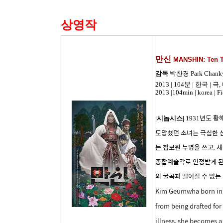
상영작
만신
MANSHIN: Ten T
감독
박찬경 Park Chank
2013
| 104분
| 한국
| 극
2013 |104min | korea | 
년도 황
|
시놉시스|
1931
도망쳤던 소녀는 극심한 신
는 첩보원 누명을 쓰고, 
종합예술각로 인정받게 된다
의 굴곡과 떨어질 수 없는
Kim Geumwha born in 1
from being drafted for 
illness, she becomes a