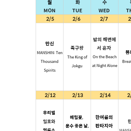
월
화
수
MON
TUE
WED
T
2/5
2/6
2/7
2
밤의 해변에
만신
족구왕
서 혼자
똥
MANSHIN: Ten
On the Beach
The King of
Thousand
Brea
at Night Alone
Jokgu
Spirits
2/12
2/13
2/14
2
우리별
한여름의
메밀꽃,
일호와
판타지아
운수 좋은 날,
얼룩소
MANSH