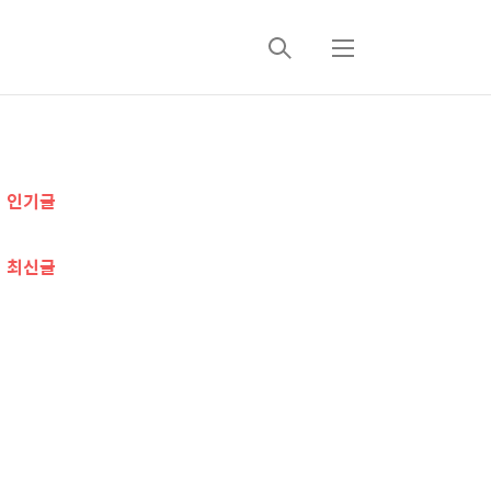
검
메
색
뉴
추
인기글
가
정
최신글
보