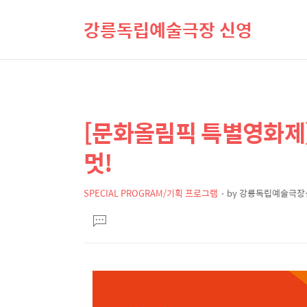
강릉독립예술극장 신영
[문화올림픽 특별영화제]
상
본
문
세
멋!
제
컨
목
텐
SPECIAL PROGRAM/기획 프로그램
by
강릉독립예술극장
본
츠
댓
문
글
달
기