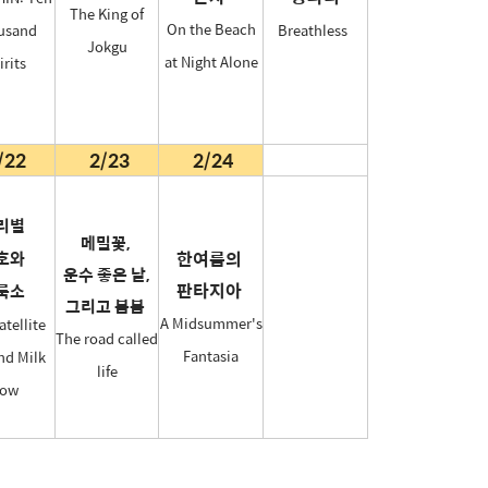
The King of
On the Beach
usand
Breathless
Jokgu
at Night Alone
irits
/22
2/23
2/24
리별
메밀꽃,
호와
한여름의
운수 좋은 날,
판타지아
룩소
그리고 봄봄
A Midsummer's
atellite
The road called
Fantasia
and Milk
life
ow