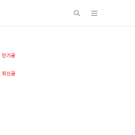
검
메
색
뉴
추
인기글
가
정
최신글
보