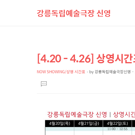
강릉독립예술극장 신영
[4.20 - 4.26] 상영시
상
본
문
세
제
NOW SHOWING/상영 시간표
by
강릉독립예술극장신영
컨
본
목
텐
댓
문
글
츠
달
기