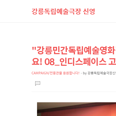
강릉독립예술극장 신영
"강릉민간독립예술영화
상
본
문
세
요! 08_인디스페이스 고
제
컨
목
텐
CAMPAIGN/전용관을 응원합니다!
by
강릉독립예술극장신
본
츠
댓
문
글
달
기