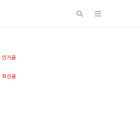
검
메
색
뉴
추
인기글
가
정
최신글
보