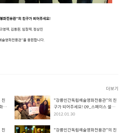
영화전용관"의 친구가 되어주세요!
영재, 김동원, 임창재, 정상진
예술영화전용관"을 응원합니다.
더보기
 친
"강릉민간독립예술영화전용관"의 친
영화제
구가 되어주세요! 09_스페이스 셀
(Space Cell) 활동가
2012.01.30
 친
"강릉민간독립예술영화전용관"의 친