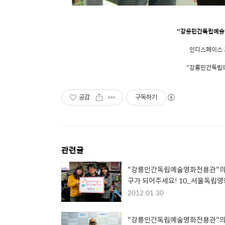
"강릉민간독립예술
인디스페이스 고
"강릉민간독립
공감
구독하기
관련글
"강릉민간독립예술영화전용관"의
구가 되어주세요! 10_서울독립
사무국
2012.01.30
"강릉민간독립예술영화전용관"의