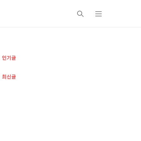
검
메
색
뉴
추
인기글
가
정
최신글
보