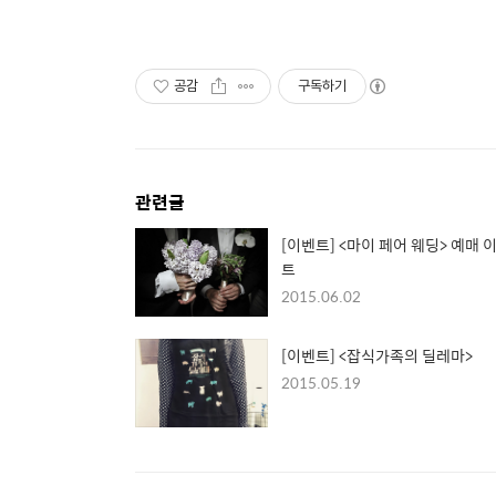
공감
구독하기
관련글
[이벤트] <마이 페어 웨딩> 예매 
트
2015.06.02
[이벤트] <잡식가족의 딜레마>
2015.05.19