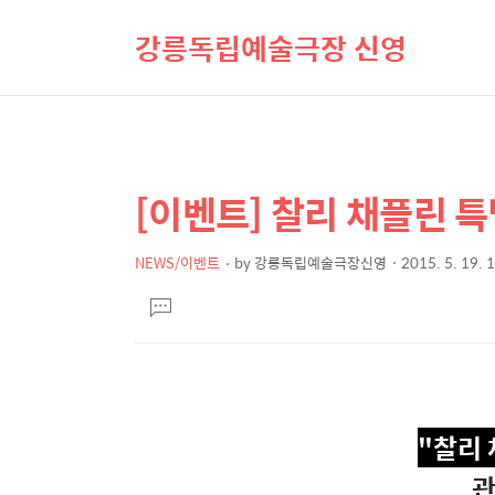
강릉독립예술극장 신영
[이벤트] 찰리 채플린 
상
본
문
세
제
NEWS/이벤트
by
강릉독립예술극장신영
2015. 5. 19. 
컨
본
목
텐
댓
문
글
츠
달
기
"찰리
관