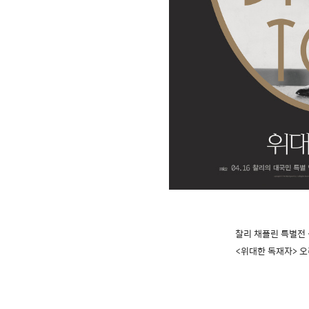
찰리 채플린 특별전
<위대한 독재자> 